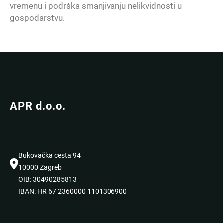
vremenu i podrška smanjivanju nelikvidnosti u
gospodarstvu.
APR d.o.o.
Bukovačka cesta 94
10000 Zagreb
OIB: 30490285813
IBAN: HR 67 2360000 1101306900