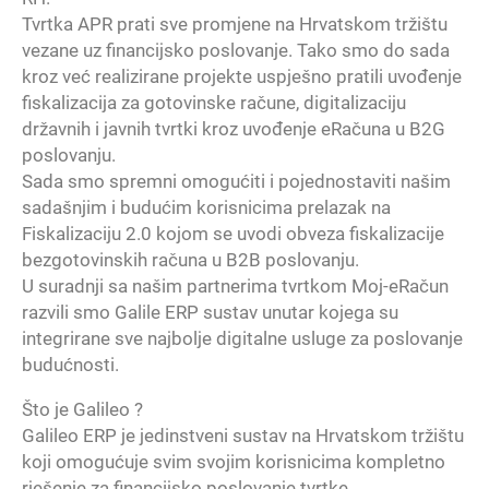
Tvrtka APR prati sve promjene na Hrvatskom tržištu
vezane uz financijsko poslovanje. Tako smo do sada
kroz već realizirane projekte uspješno pratili uvođenje
fiskalizacija za gotovinske račune, digitalizaciju
državnih i javnih tvrtki kroz uvođenje eRačuna u B2G
poslovanju.
Sada smo spremni omogućiti i pojednostaviti našim
sadašnjim i budućim korisnicima prelazak na
Fiskalizaciju 2.0 kojom se uvodi obveza fiskalizacije
bezgotovinskih računa u B2B poslovanju.
U suradnji sa našim partnerima tvrtkom Moj-eRačun
razvili smo Galile ERP sustav unutar kojega su
integrirane sve najbolje digitalne usluge za poslovanje
budućnosti.
Što je Galileo ?
Galileo ERP je jedinstveni sustav na Hrvatskom tržištu
koji omogućuje svim svojim korisnicima kompletno
rješenje za financijsko poslovanje tvrtke.