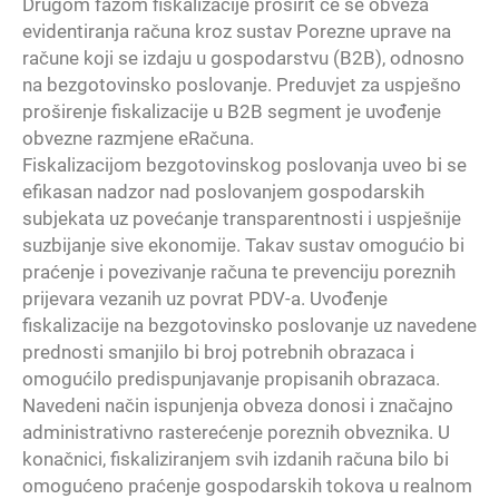
Drugom fazom fiskalizacije proširit će se obveza
evidentiranja računa kroz sustav Porezne uprave na
račune koji se izdaju u gospodarstvu (B2B), odnosno
na bezgotovinsko poslovanje. Preduvjet za uspješno
proširenje fiskalizacije u B2B segment je uvođenje
obvezne razmjene eRačuna.
Fiskalizacijom bezgotovinskog poslovanja uveo bi se
efikasan nadzor nad poslovanjem gospodarskih
subjekata uz povećanje transparentnosti i uspješnije
suzbijanje sive ekonomije. Takav sustav omogućio bi
praćenje i povezivanje računa te prevenciju poreznih
prijevara vezanih uz povrat PDV-a. Uvođenje
fiskalizacije na bezgotovinsko poslovanje uz navedene
prednosti smanjilo bi broj potrebnih obrazaca i
omogućilo predispunjavanje propisanih obrazaca.
Navedeni način ispunjenja obveza donosi i značajno
administrativno rasterećenje poreznih obveznika. U
konačnici, fiskaliziranjem svih izdanih računa bilo bi
omogućeno praćenje gospodarskih tokova u realnom