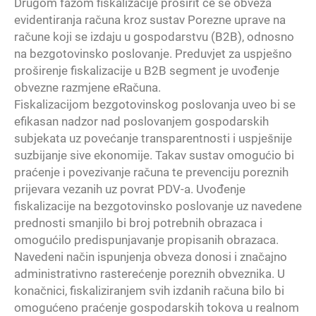
Drugom fazom fiskalizacije proširit će se obveza
evidentiranja računa kroz sustav Porezne uprave na
račune koji se izdaju u gospodarstvu (B2B), odnosno
na bezgotovinsko poslovanje. Preduvjet za uspješno
proširenje fiskalizacije u B2B segment je uvođenje
obvezne razmjene eRačuna.
Fiskalizacijom bezgotovinskog poslovanja uveo bi se
efikasan nadzor nad poslovanjem gospodarskih
subjekata uz povećanje transparentnosti i uspješnije
suzbijanje sive ekonomije. Takav sustav omogućio bi
praćenje i povezivanje računa te prevenciju poreznih
prijevara vezanih uz povrat PDV-a. Uvođenje
fiskalizacije na bezgotovinsko poslovanje uz navedene
prednosti smanjilo bi broj potrebnih obrazaca i
omogućilo predispunjavanje propisanih obrazaca.
Navedeni način ispunjenja obveza donosi i značajno
administrativno rasterećenje poreznih obveznika. U
konačnici, fiskaliziranjem svih izdanih računa bilo bi
omogućeno praćenje gospodarskih tokova u realnom