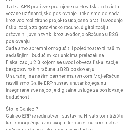
Tvrtka APR prati sve promjene na Hrvatskom tržištu
vezane uz financijsko poslovanje. Tako smo do sada
kroz već realizirane projekte uspješno pratili uvođenje
fiskalizacija za gotovinske račune, digitalizaciju
državnih i javnih tvrtki kroz uvođenje eRačuna u B2G
poslovanju.
Sada smo spremni omogućiti i pojednostaviti našim
sadašnjim i budućim korisnicima prelazak na
Fiskalizaciju 2.0 kojom se uvodi obveza fiskalizacije
bezgotovinskih računa u B2B poslovanju.
U suradnji sa našim partnerima tvrtkom Moj-eRačun
razvili smo Galile ERP sustav unutar kojega su
integrirane sve najbolje digitalne usluge za poslovanje
budućnosti.
Što je Galileo ?
Galileo ERP je jedinstveni sustav na Hrvatskom tržištu
koji omogućuje svim svojim korisnicima kompletno
rješenje za financijsko poslovanje tvrtke.