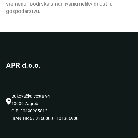
vremenu i podrška smanjivanju nelikvidnosti u
gospodarstvu.
APR d.o.o.
Bukovačka cesta 94
10000 Zagreb
OIB: 30490285813
IBAN: HR 67 2360000 1101306900